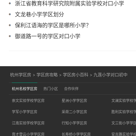
浙江省教育科学研究院附属实验学校对口小学
文龙巷小学学区划分
保利江语海的学区是哪所小学？
御道路一号的学区对口小学
杭州学区房
>
学区房攻略
>
学区房小百科
>
九莲小学对口初中
杭州名校学区房
热门小区
合作伙伴
崇文实验学校学区房
星洲小学学区房
文澜实验学校
学军小学学区房
采荷二小学区房
胜利实验学校
江南实验学校学区房
行知小学学区房
文三街小学学
育才登云小学学区房
长寿桥小学学区房
安吉路实验学