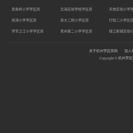
卖鱼桥小学学区房
文海实验学校学区房
天地实验小学
闻涛小学学区房
浙大二附小学区房
行知二小学区
学军之江小学学区房
竞舟第二小学学区房
钱江新城实验
关于杭州学区房网
加入
Copyright © 杭州