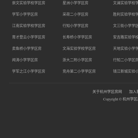
崇文实验学校学区房
星洲小学学区房
文澜实验学校
学军小学学区房
采荷二小学区房
胜利实验学校
江南实验学校学区房
行知小学学区房
文三街小学学
育才登云小学学区房
长寿桥小学学区房
安吉路实验学
卖鱼桥小学学区房
文海实验学校学区房
天地实验小学
闻涛小学学区房
浙大二附小学区房
行知二小学区
学军之江小学学区房
竞舟第二小学学区房
钱江新城实验
关于杭州学区房网
加入
Copyright © 杭州