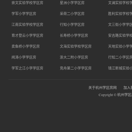
崇文实验学校学区房
星洲小学学区房
文澜实验学校
学军小学学区房
采荷二小学区房
胜利实验学校
江南实验学校学区房
行知小学学区房
文三街小学学
育才登云小学学区房
长寿桥小学学区房
安吉路实验学
卖鱼桥小学学区房
文海实验学校学区房
天地实验小学
闻涛小学学区房
浙大二附小学区房
行知二小学区
学军之江小学学区房
竞舟第二小学学区房
钱江新城实验
关于杭州学区房网
加入
Copyright © 杭州