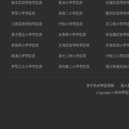
崇文实验学校学区房
星洲小学学区房
文澜实验学校
学军小学学区房
采荷二小学区房
胜利实验学校
江南实验学校学区房
行知小学学区房
文三街小学学
育才登云小学学区房
长寿桥小学学区房
安吉路实验学
卖鱼桥小学学区房
文海实验学校学区房
天地实验小学
闻涛小学学区房
浙大二附小学区房
行知二小学区
学军之江小学学区房
竞舟第二小学学区房
钱江新城实验
关于杭州学区房网
加入
Copyright © 杭州