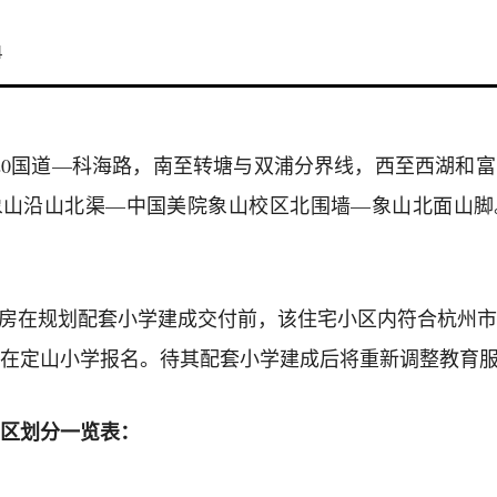
4
20国道—科海路，南至转塘与双浦分界线，西至西湖和
象山沿山北渠—中国美院象山校区北围墙—象山北面山脚
租房在规划配套小学建成交付前，该住宅小区内符合杭州
在定山小学报名。待其配套小学建成后将重新调整教育
区划分一览表：