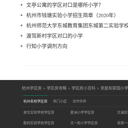
文亭公寓的学区对口是哪所小学？
杭州市钱塘实验小学招生简章（2020年）
杭州师范大学东城教育集团东城第二实验学
渡驾新村学区对口的小学
行知小学调剂方向
杭州学区房
>
学区房攻略
>
学区房小百科
>
求是和家园小
杭州名校学区房
热门小区
合作伙伴
崇文实验学校学区房
星洲小学学区房
文澜实
胜利实验学校学区房
文一街小学学区房
采荷一