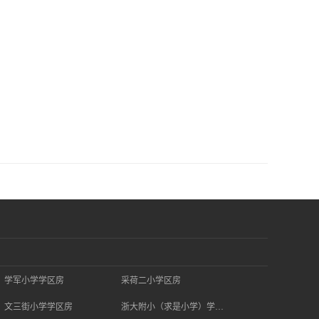
学军小学学区房
采荷二小学区房
文三街小学学区房
浙大附小（求是小学）学区房