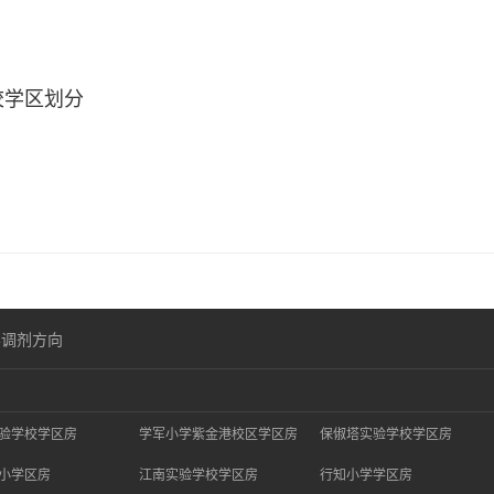
校学区划分
学调剂方向
验学校学区房
学军小学紫金港校区学区房
保俶塔实验学校学区房
小学区房
江南实验学校学区房
行知小学学区房