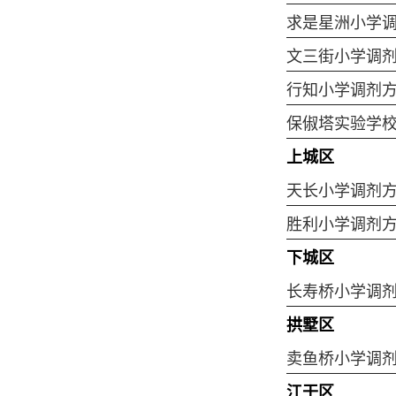
求是星洲小学
文三街小学调
行知小学调剂
保俶塔实验学
上城区
天长小学调剂
胜利小学调剂
下城区
长寿桥小学调
拱墅区
卖鱼桥小学调
江干区