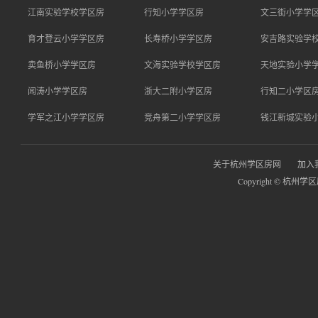
江南实验学校学区房
行知小学学区房
文三街小学学
育才登云小学学区房
长寿桥小学学区房
安吉路实验学
卖鱼桥小学学区房
文海实验学校学区房
天地实验小学
闻涛小学学区房
浙大二附小学区房
行知二小学区
学军之江小学学区房
竞舟第二小学学区房
钱江新城实验
关于杭州学区房网
加入
Copyright © 杭州