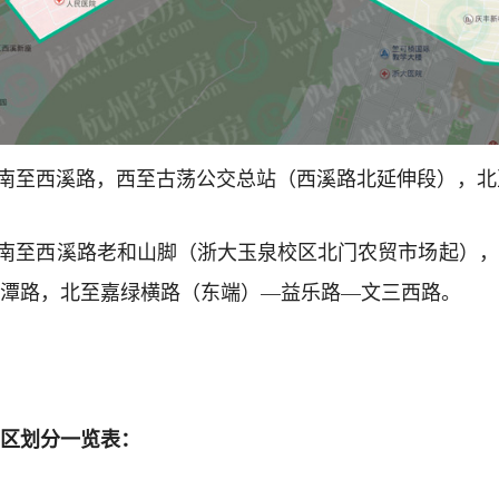
，南至西溪路，西至古荡公交总站（西溪路北延伸段），
，南至西溪路老和山脚（浙大玉泉校区北门农贸市场起）
潭路，北至嘉绿横路（东端）—益乐路—文三西路。
区划分一览表：