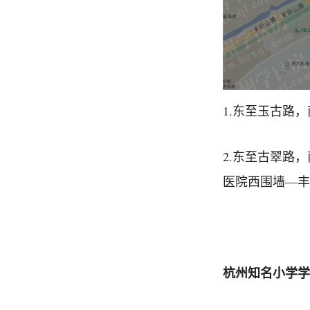
1.东至玉古路
2.东至古翠路
医院西围墙—丰
杭州知名小学学