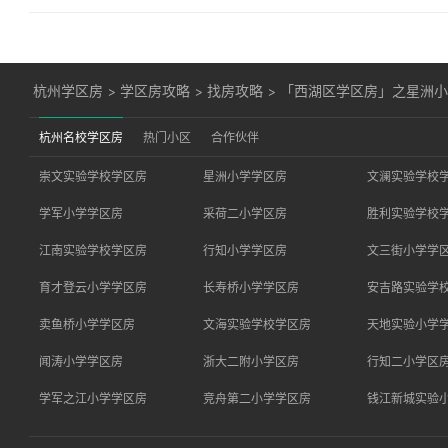
杭州学区房
>
学区房攻略
>
找房攻略
>
「西湖区学区房」之星洲小学
杭州名校学区房
热门小区
合作伙伴
崇文实验学校学区房
星洲小学学区房
文澜实验学校
学军小学学区房
采荷二小学区房
胜利实验学校
江南实验学校学区房
行知小学学区房
文三街小学学
育才登云小学学区房
长寿桥小学学区房
安吉路实验学
卖鱼桥小学学区房
文海实验学校学区房
天地实验小学
闻涛小学学区房
浙大二附小学区房
行知二小学区
学军之江小学学区房
竞舟第二小学学区房
钱江新城实验