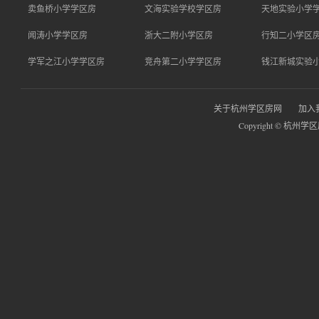
卖鱼桥小学学区房
文海实验学校学区房
天地实验小学
闻涛小学学区房
浙大二附小学区房
行知二小学区
学军之江小学学区房
竞舟第二小学学区房
钱江新城实验
关于杭州学区房网
加入
Copyright © 杭州