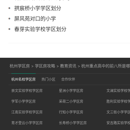
拱宸桥小学学区划分
屏风苑对口的小学
春芽实验学校学区划分
杭州学区房
>
学区房攻略
>
教育资讯
>
杭州重点高中的前八所是
杭州名校学区房
热门小区
合作伙伴
崇文实验学校学区房
星洲小学学区房
文澜实验学校
学军小学学区房
采荷二小学区房
胜利实验学校
江南实验学校学区房
行知小学学区房
文三街小学学
育才登云小学学区房
长寿桥小学学区房
安吉路实验学