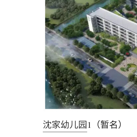
沈家幼儿园
1（暂名）