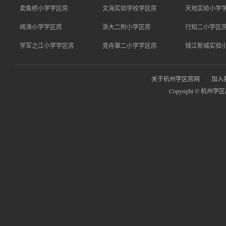
卖鱼桥小学学区房
文海实验学校学区房
天地实验小学
闻涛小学学区房
浙大二附小学区房
行知二小学区
学军之江小学学区房
竞舟第二小学学区房
钱江新城实验
关于杭州学区房网
加入
Copyright © 杭州