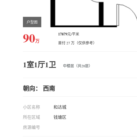
户型图
90
17879
元/平米
万
首付 27 万（仅供参考）
1室1厅1卫
中楼层（共28层）
朝向： 西南
小区名称
和达城
所在区域
钱塘区
房源编号