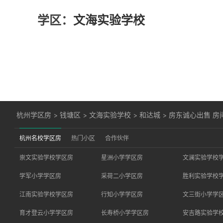
学区：
文海实验学校
杭州学区房
>
钱塘区
>
文海实验学校
>
和达城
>
房东诚心出售 房
杭州名校学区房
热门小区
合作伙伴
崇文实验学校学区房
星洲小学学区房
文澜实验学校
学军小学学区房
采荷二小学区房
胜利实验学校
江南实验学校学区房
行知小学学区房
文三街小学学
育才登云小学学区房
长寿桥小学学区房
安吉路实验学