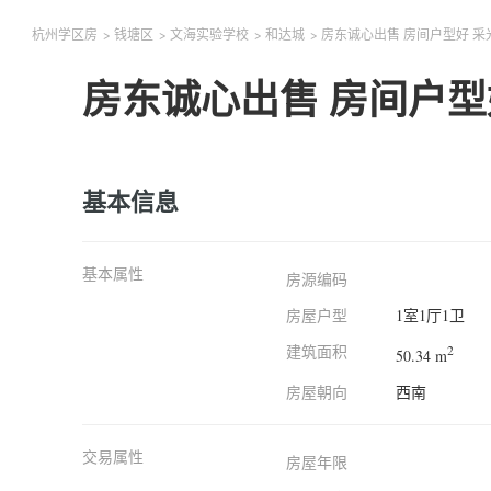
杭州学区房
>
钱塘区
>
文海实验学校
>
和达城
>
房东诚心出售 房间户型好 采
房东诚心出售 房间户型
基本信息
基本属性
房源编码
房屋户型
1室1厅1卫
建筑面积
2
50.34 m
房屋朝向
西南
交易属性
房屋年限