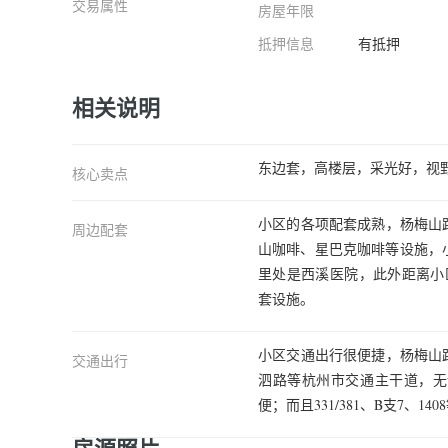
交易属性
房屋年限
抵押信息
有抵押
相关说明
东边套，高楼层，采光好，视
核心卖点
小区的各项配套成熟，杨梅山
周边配套
山咖啡、星巴克咖啡等设施，
里处是西溪医院，此外距离小
套设施。
小区交通出行很便捷，杨梅山
交通出行
泗路等杭州市交通主干道，无
便；而且331/381、B支7、