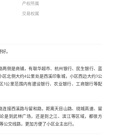
产权所属
交易权属
野好。
路两侧是商铺，有联华超市、杭州银行、民生银行、蓝
小区北侧大约4公里处是西溪印象城，小区西边大约3公
区3公里范围内有建设银行、农业银行、工商银行等配
路连接西溪路与留和路，距离天目山路、绕城高速、留
论是到武林广场，还是到之江、滨江等区域，都很方
1408等公交线路，更加方便了小区业主出行。