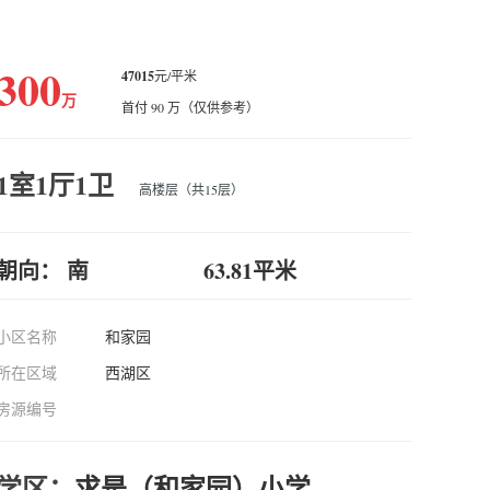
300
47015
元/平米
万
首付 90 万（仅供参考）
1室1厅1卫
高楼层（共15层）
朝向： 南
63.81平米
小区名称
和家园
所在区域
西湖区
房源编号
学区：
求是（和家园）小学