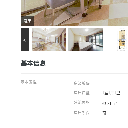
客厅
基本信息
基本属性
房源编码
房屋户型
1室1厅1卫
建筑面积
2
63.81 m
房屋朝向
南