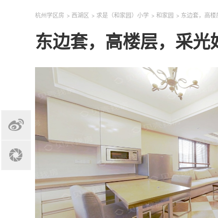
杭州学区房
>
西湖区
>
求是（和家园）小学
>
和家园
>
东边套，高楼
东边套，高楼层，采光