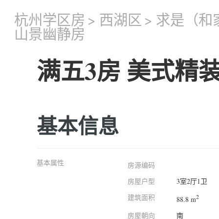
杭州学区房
>
西湖区
>
求是（和
山景幽静房
满五3房 美式精
基本信息
基本属性
房源编码
房屋户型
3室2厅1卫
建筑面积
2
88.8 m
房屋朝向
南