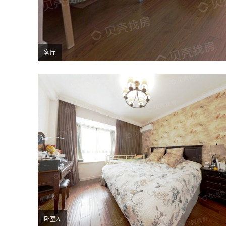
客厅
卧室A