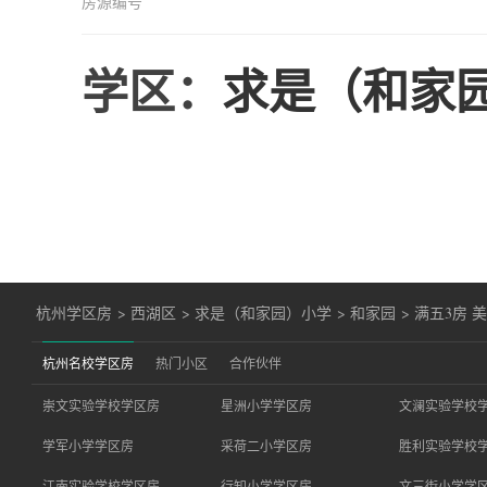
房源编号
学区：
求是（和家
杭州学区房
>
西湖区
>
求是（和家园）小学
>
和家园
>
满五3房 
杭州名校学区房
热门小区
合作伙伴
崇文实验学校学区房
星洲小学学区房
文澜实验学校
学军小学学区房
采荷二小学区房
胜利实验学校
江南实验学校学区房
行知小学学区房
文三街小学学