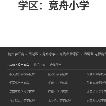
学区：
竞舟小学
杭州学区房
>
西湖区
>
竞舟小学
>
东海名仕家园
>
四居室 电梯房
杭州名校学区房
热门小区
合作伙伴
崇文实验学校学区房
星洲小学学区房
文澜实验学校
学军小学学区房
采荷二小学区房
胜利实验学校
江南实验学校学区房
行知小学学区房
文三街小学学
育才登云小学学区房
长寿桥小学学区房
安吉路实验学