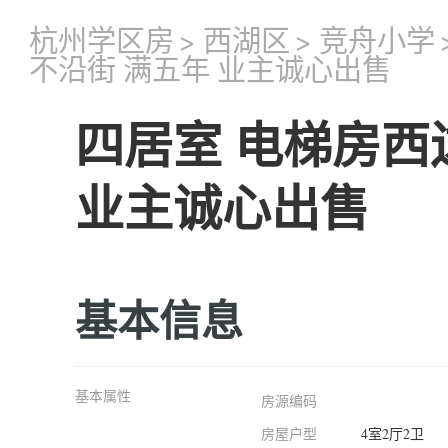
杭州学区房
>
西湖区
>
竞舟小学
不沿街 满五年 业主诚心出售
四居室 电梯房西
业主诚心出售
基本信息
基本属性
房源编码
房屋户型
4室2厅2卫