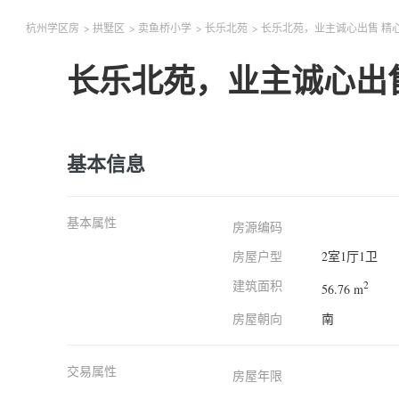
杭州学区房
>
拱墅区
>
卖鱼桥小学
>
长乐北苑
>
长乐北苑，业主诚心出售 精
长乐北苑，业主诚心出
基本信息
基本属性
房源编码
房屋户型
2室1厅1卫
建筑面积
2
56.76 m
房屋朝向
南
交易属性
房屋年限