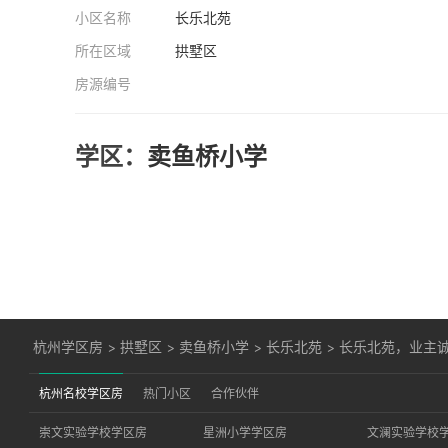
小区名称
长乐北苑
所在区域
拱墅区
房源编号
学区：
卖鱼桥小学
杭州学区房
>
拱墅区
>
卖鱼桥小学
>
长乐北苑
>
长乐北苑，业主诚
杭州名校学区房
热门小区
合作伙伴
崇文实验学校学区房
星洲小学学区房
文澜实验学校