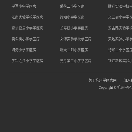
学军小学学区房
采荷二小学区房
胜利实验学校
江南实验学校学区房
行知小学学区房
文三街小学学
育才登云小学学区房
长寿桥小学学区房
安吉路实验学
卖鱼桥小学学区房
文海实验学校学区房
天地实验小学
闻涛小学学区房
浙大二附小学区房
行知二小学区
学军之江小学学区房
竞舟第二小学学区房
钱江新城实验
关于杭州学区房网
加入
Copyright © 杭州