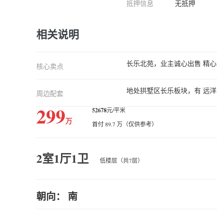
抵押信息
无抵押
相关说明
长乐北苑，业主诚心出售 精
核心卖点
地处拱墅区长乐板块，有 远
周边配套
299
52678
元/平米
万
首付 89.7 万（仅供参考）
2室1厅1卫
低楼层（共7层）
朝向： 南