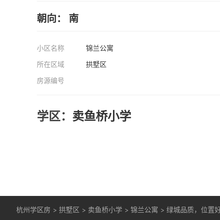
朝向： 南
小区名称
锦兰公寓
所在区域
拱墅区
房源编号
学区：
卖鱼桥小学
杭州学区房
>
拱墅区
>
卖鱼桥小学
>
锦兰公寓
>
绿城品质，位置