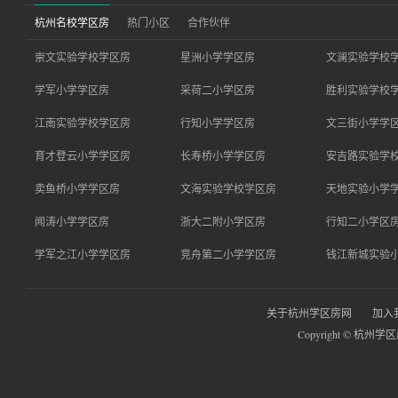
杭州名校学区房
热门小区
合作伙伴
崇文实验学校学区房
星洲小学学区房
文澜实验学校
学军小学学区房
采荷二小学区房
胜利实验学校
江南实验学校学区房
行知小学学区房
文三街小学学
育才登云小学学区房
长寿桥小学学区房
安吉路实验学
卖鱼桥小学学区房
文海实验学校学区房
天地实验小学
闻涛小学学区房
浙大二附小学区房
行知二小学区
学军之江小学学区房
竞舟第二小学学区房
钱江新城实验
关于杭州学区房网
加入
Copyright © 杭州