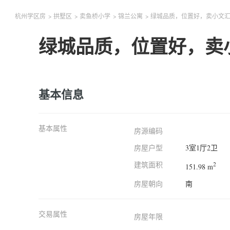
杭州学区房
>
拱墅区
>
卖鱼桥小学
>
锦兰公寓
>
绿城品质，位置好，卖小文
绿城品质，位置好，卖
基本信息
基本属性
房源编码
房屋户型
3室1厅2卫
建筑面积
2
151.98 m
房屋朝向
南
交易属性
房屋年限