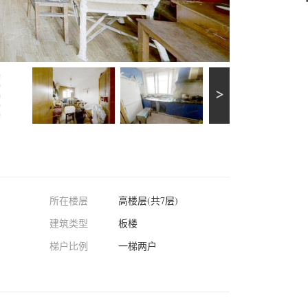
所在楼层
高楼层(共7层)
建筑类型
板楼
梯户比例
一梯两户