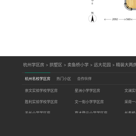
杭州学区房
>
拱墅区
>
卖鱼桥小学
>
远大花园
>
精装大两
杭州名校学区房
热门小区
合作伙伴
崇文实验学校学区房
星洲小学学区房
文澜实
胜利实验学校学区房
文一街小学学区房
采荷一
天长小学学区房
育才登云小学学区房
长寿桥
文海实验学校学区房
天地实验小学学区房
胜利小
竞舟小学学区房
求是（和家园）小学学区房
学军之