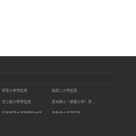
学军小学学区房
采荷二小学区房
文三街小学学区房
浙大附小（求是小学）学区房
华东师范大学附属杭州学校学区房
卖鱼桥小学学区房
浙大二附小学区房
行知二小学区房
保俶塔申花实验学校学区房