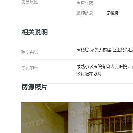
交易属性
房屋年限
抵押信息
无抵押
相关说明
高楼层 采光无遮挡 业主诚心
核心卖点
成熟小区医院有省人民医院，
周边配套
公斤近在咫尺
房源照片