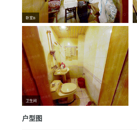
卧室B
卫生间
户型图