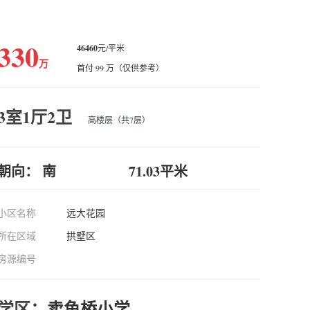
330
46460
元/平米
万
首付 99 万（仅供参考）
3室1厅2卫
高楼层（共7层）
朝向： 南
71.03平米
小区名称
远大花园
所在区域
拱墅区
房源编号
学区：
卖鱼桥小学