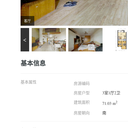
客厅
基本信息
基本属性
房源编码
房屋户型
3室1厅2卫
建筑面积
2
71.03 m
房屋朝向
南