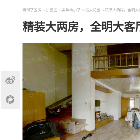
杭州学区房
>
拱墅区
>
卖鱼桥小学
>
远大花园
>
精装大两房，全明大
精装大两房，全明大客