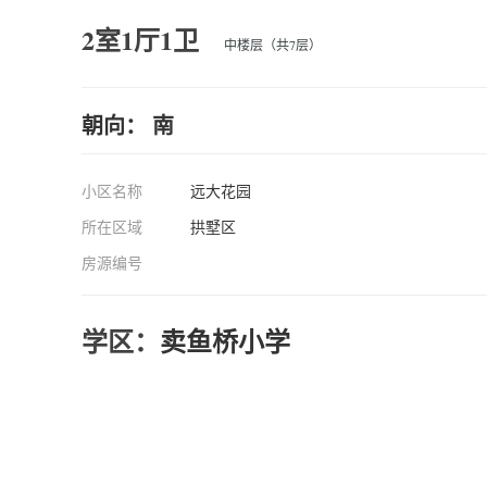
2室1厅1卫
中楼层（共7层）
朝向： 南
小区名称
远大花园
所在区域
拱墅区
房源编号
学区：
卖鱼桥小学