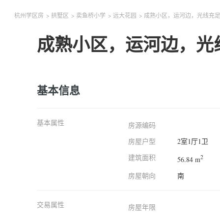
杭州学区房
>
拱墅区
>
卖鱼桥小学
>
远大花园
>
成熟小区，运河边，光线充
成熟小区，运河边，光
基本信息
基本属性
房源编码
房屋户型
2室1厅1卫
建筑面积
2
56.84 m
房屋朝向
南
交易属性
房屋年限