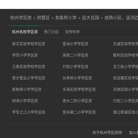
杭州学区房
>
拱墅区
>
卖鱼桥小学
>
远大花园
>
成熟小区，运河
杭州名校学区房
热门小区
合作伙伴
崇文实验学校学区房
星洲小学学区房
文澜实验学校
学军小学学区房
采荷二小学区房
胜利实验学校
江南实验学校学区房
行知小学学区房
文三街小学学
育才登云小学学区房
长寿桥小学学区房
安吉路实验学
卖鱼桥小学学区房
文海实验学校学区房
天地实验小学
闻涛小学学区房
浙大二附小学区房
行知二小学区
学军之江小学学区房
竞舟第二小学学区房
钱江新城实验
关于杭州学区房网
加入