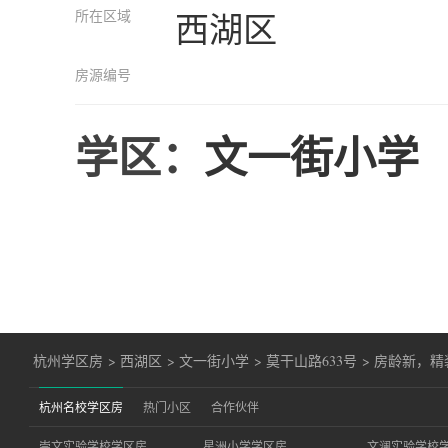
所在区域
西湖区
房源编号
学区：
文一街小学
杭州学区房
>
西湖区
>
文一街小学
>
莫干山路633号
>
房龄新，精
杭州名校学区房
热门小区
合作伙伴
崇文实验学校学区房
星洲小学学区房
文澜实验学校