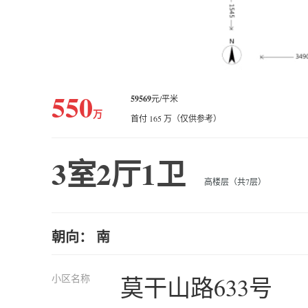
550
59569
元/平米
万
首付 165 万（仅供参考）
3室2厅1卫
高楼层（共7层）
朝向： 南
小区名称
莫干山路633号