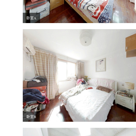
卧室A
卧室B