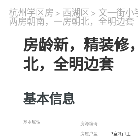
杭州学区房
>
西湖区
>
文一街小
两房朝南，一房朝北，全明边套
房龄新，精装修
北，全明边套
基本信息
基本属性
房源编码
房屋户型
3室2厅1卫