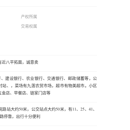
产权所属
交易权属
有近八平拓面，诚意卖
银行、建设银行、农业银行、交通银行、邮政储蓄等，公
村站、，菜场有九莲农贸市场，超市有物美超市。小区
五金店、早餐店、链家门店等
站大约50米，公交站点大约50米，有11、25、41、
车线路停靠，出行十分便利