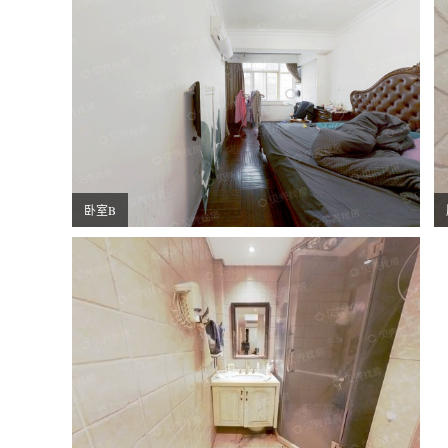
卧室B
卫生间