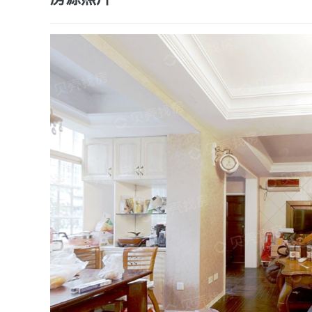
户型图
卧室B