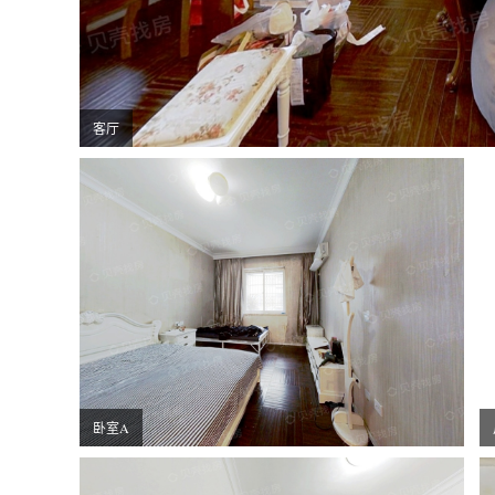
客厅
厨房
卧室A