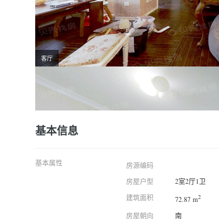
客厅
基本信息
基本属性
房源编码
房屋户型
2室2厅1卫
建筑面积
2
72.87 m
房屋朝向
南