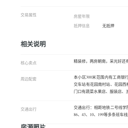
交易属性
房屋年限
卧室A
抵押信息
无抵押
相关说明
精装修，两房朝南，采光好还
核心卖点
本小区300米范围内有工商
周边配套
交车站有花园南村站、花园西
门口有蔬菜水果店、服装店、
交通出行：相距地铁二号线学院路
交通出行
86、43、10、199等多条班
房源照片