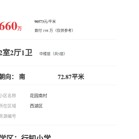
660
90573
元/平米
万
首付 198 万（仅供参考）
2室2厅1卫
中楼层（共5层）
朝向： 南
72.87平米
小区名称
花园南村
所在区域
西湖区
房源编号
学区：
行知小学