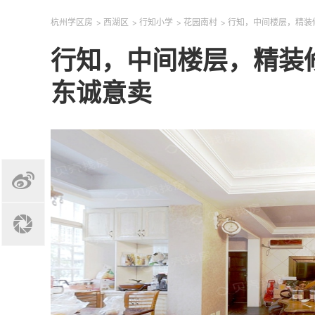
杭州学区房
>
西湖区
>
行知小学
>
花园南村
>
行知，中间楼层，精装
行知，中间楼层，精装
东诚意卖