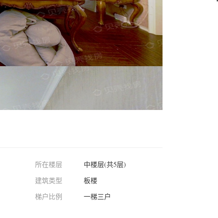
所在楼层
中楼层(共5层)
建筑类型
板楼
梯户比例
一梯三户