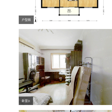
户型图
卧室D