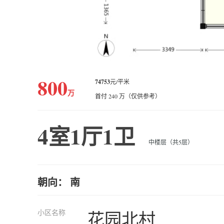
800
74753
元/平米
万
首付 240 万（仅供参考）
4室1厅1卫
中楼层（共5层）
朝向： 南
小区名称
花园北村