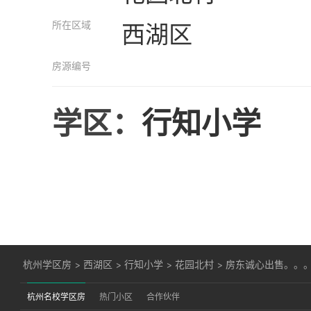
所在区域
西湖区
房源编号
学区：
行知小学
杭州学区房
>
西湖区
>
行知小学
>
花园北村
>
房东诚心出售。。
杭州名校学区房
热门小区
合作伙伴