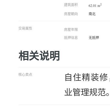
建筑面积
2
62.01 m
房屋朝向
南北
交易属性
房屋年限
抵押信息
无抵押
相关说明
自住精装修
核心卖点
业管理规范