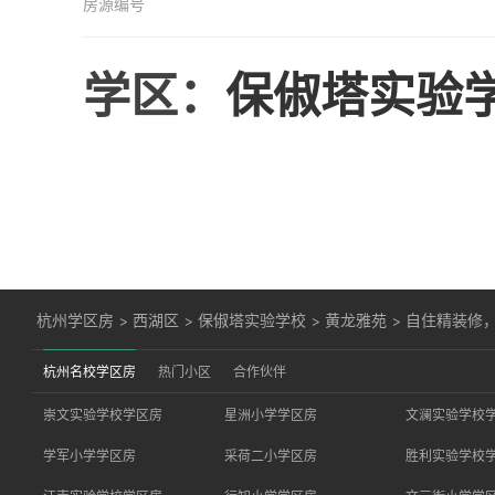
房源编号
学区：
保俶塔实验
杭州学区房
>
西湖区
>
保俶塔实验学校
>
黄龙雅苑
>
自住精装修
杭州名校学区房
热门小区
合作伙伴
崇文实验学校学区房
星洲小学学区房
文澜实验学校
学军小学学区房
采荷二小学区房
胜利实验学校