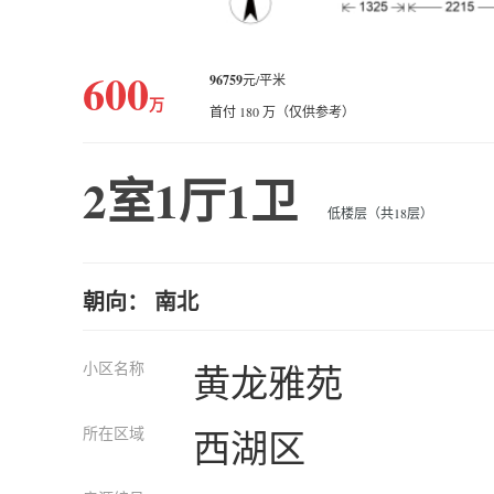
600
96759
元/平米
万
首付 180 万（仅供参考）
2室1厅1卫
低楼层（共18层）
朝向： 南北
小区名称
黄龙雅苑
所在区域
西湖区