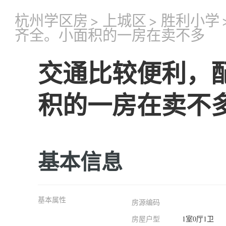
杭州学区房
>
上城区
>
胜利小学
齐全。小面积的一房在卖不多
交通比较便利，
积的一房在卖不
基本信息
基本属性
房源编码
房屋户型
1室0厅1卫