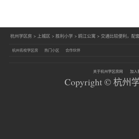
杭州学区房
>
上城区
>
胜利小学
>
鸥江公寓
>
交通比较便利，配
杭州名校学区房
热门小区
合作伙伴
关于杭州学区房网
加入
Copyright © 