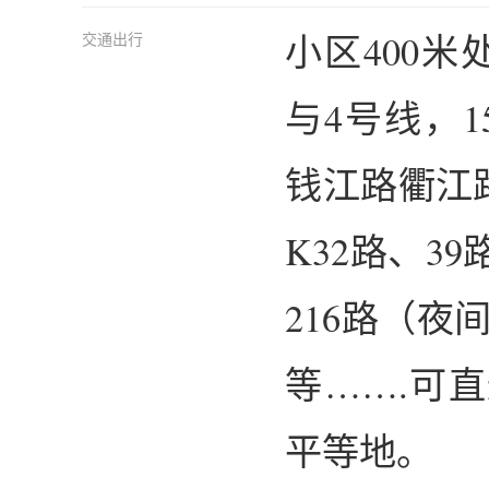
小区400
交通出行
与4号线，
钱江路衢江
K32路、39
216路（夜
等…….可
平等地。