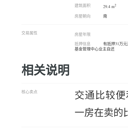
建筑面积
2
29.4 m
房屋朝向
南
交易属性
房屋年限
抵押信息
有抵押31万
基金管理中心业主自还
相关说明
交通比较便
核心卖点
一房在卖的