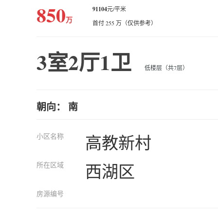
850
91104
元/平米
万
首付 255 万（仅供参考）
3室2厅1卫
低楼层（共7层）
朝向： 南
小区名称
高教新村
所在区域
西湖区
房源编号