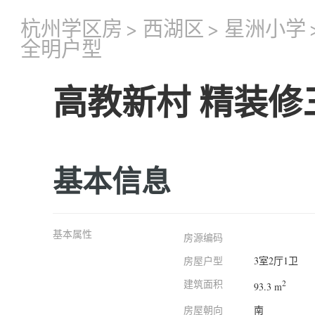
杭州学区房
>
西湖区
>
星洲小学
全明户型
高教新村 精装修
基本信息
基本属性
房源编码
房屋户型
3室2厅1卫
建筑面积
2
93.3 m
房屋朝向
南