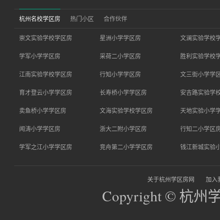
杭州名校学区房
热门小区
合作伙伴
崇文实验学校学区房
星洲小学学区房
文澜实验学校
学军小学学区房
采荷二小学区房
胜利实验学校
江南实验学校学区房
行知小学学区房
文三街小学学
育才登云小学学区房
长寿桥小学学区房
安吉路实验学
卖鱼桥小学学区房
文海实验学校学区房
天地实验小学
闻涛小学学区房
浙大二附小学区房
行知二小学区
学军之江小学学区房
竞舟第二小学学区房
钱江新城实验
关于杭州学区房网
加入
Copyright © 