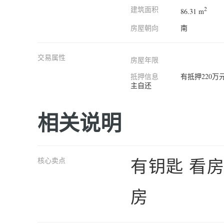
建筑面积
2
86.31 m
房屋朝向
南
交易属性
房屋年限
抵押信息
有抵押220
主自还
相关说明
有钥匙 看房
核心卖点
房