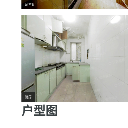
卧室B
厨房
户型图