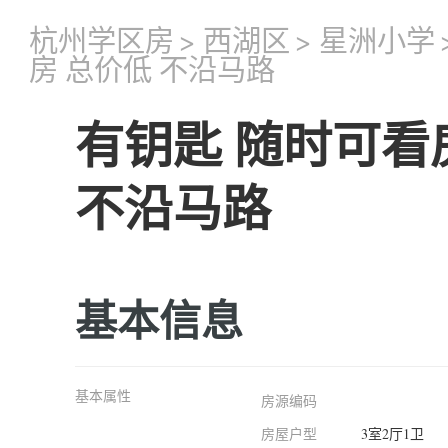
杭州学区房
>
西湖区
>
星洲小学
房 总价低 不沿马路
有钥匙 随时可看
不沿马路
基本信息
基本属性
房源编码
房屋户型
3室2厅1卫