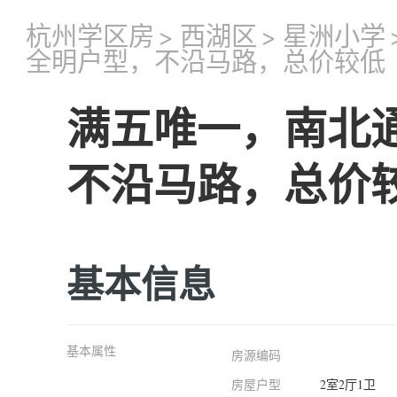
杭州学区房
>
西湖区
>
星洲小学
全明户型，不沿马路，总价较低
满五唯一，南北
不沿马路，总价
基本信息
基本属性
房源编码
房屋户型
2室2厅1卫