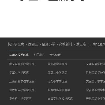
杭州学区房
>
西湖区
>
星洲小学
>
高教新村
>
满五唯一，南北通
杭州名校学区房
热门小区
合作伙伴
崇文实验学校学区房
星洲小学学区房
文澜实验学校
学军小学学区房
采荷二小学区房
胜利实验学校
江南实验学校学区房
行知小学学区房
文三街小学学
育才登云小学学区房
长寿桥小学学区房
安吉路实验学
卖鱼桥小学学区房
文海实验学校学区房
天地实验小学