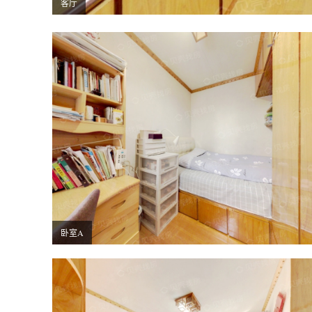
客厅
卧室A