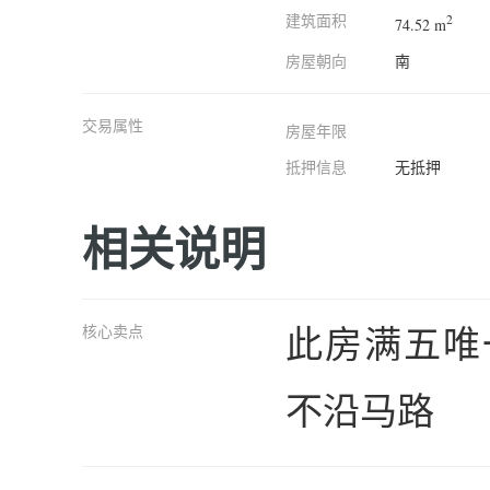
建筑面积
2
74.52 m
房屋朝向
南
交易属性
房屋年限
抵押信息
无抵押
相关说明
此房满五唯
核心卖点
不沿马路