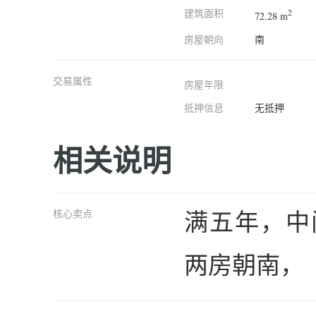
建筑面积
2
72.28 m
房屋朝向
南
交易属性
房屋年限
抵押信息
无抵押
相关说明
满五年，中
核心卖点
两房朝南，