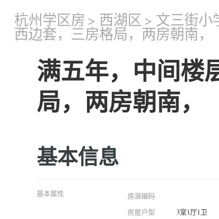
杭州学区房
>
西湖区
>
文三街小
西边套，三房格局，两房朝南，
满五年，中间楼
局，两房朝南，
基本信息
基本属性
房源编码
房屋户型
3室1厅1卫