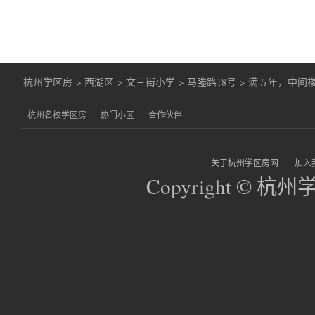
杭州学区房
>
西湖区
>
文三街小学
>
马塍路18号
>
满五年，中间
杭州名校学区房
热门小区
合作伙伴
关于杭州学区房网
加入
Copyright © 