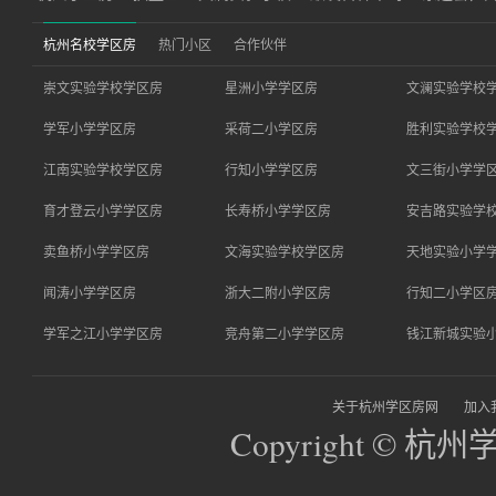
杭州名校学区房
热门小区
合作伙伴
崇文实验学校学区房
星洲小学学区房
文澜实验学校
学军小学学区房
采荷二小学区房
胜利实验学校
江南实验学校学区房
行知小学学区房
文三街小学学
育才登云小学学区房
长寿桥小学学区房
安吉路实验学
卖鱼桥小学学区房
文海实验学校学区房
天地实验小学
闻涛小学学区房
浙大二附小学区房
行知二小学区
学军之江小学学区房
竞舟第二小学学区房
钱江新城实验
关于杭州学区房网
加入
Copyright © 