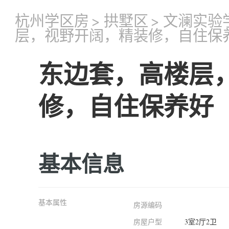
杭州学区房
>
拱墅区
>
文澜实验
层，视野开阔，精装修，自住保
东边套，高楼层
修，自住保养好
基本信息
基本属性
房源编码
房屋户型
3室2厅2卫