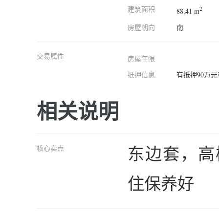
建筑面积
2
88.41 m
房屋朝向
南
交易属性
房屋年限
抵押信息
有抵押90万
相关说明
东边套，高
核心卖点
住保养好