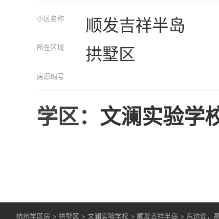
小区名称
顺发吉祥半岛
所在区域
拱墅区
房源编号
学区：
文澜实验学
杭州学区房
>
拱墅区
>
文澜实验学校
>
顺发吉祥半岛
>
东边套，