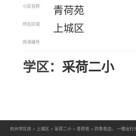
小区名称
青荷苑
所在区域
上城区
房源编号
学区：
采荷二小
杭州学区房
>
上城区
>
采荷二小
>
青荷苑
>
四季青边， 一楼出行