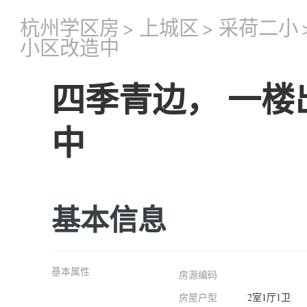
杭州学区房
>
上城区
>
采荷二小
小区改造中
四季青边， 一楼
中
基本信息
基本属性
房源编码
房屋户型
2室1厅1卫