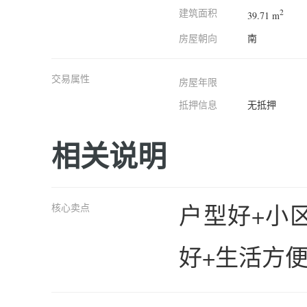
建筑面积
2
39.71 m
房屋朝向
南
交易属性
房屋年限
抵押信息
无抵押
相关说明
户型好+小
核心卖点
好+生活方