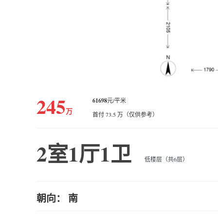
245
61698
元/平米
万
首付 73.5 万（仅供参考）
2室1厅1卫
低楼层（共6层）
朝向： 南