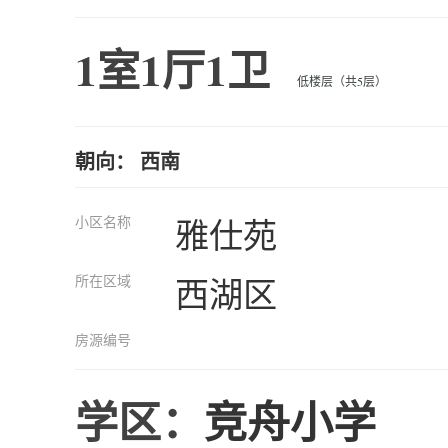
1室1厅1卫
低楼层（共5层）
朝向： 西南
小区名称
雅仕苑
所在区域
西湖区
房源编号
学区：
竞舟小学