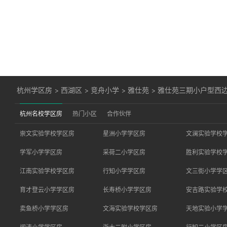
杭州学区房
>
西湖区
>
竞舟小学
>
雅仕苑
>
雅仕苑三期小户型西
杭州名校学区房
热门小区
合作伙伴
崇文实验学校学区房
星洲小学学区房
文澜实验学校
学军小学学区房
采荷二小学区房
胜利实验学校
江南实验学校学区房
行知小学学区房
文三街小学学
育才登云小学学区房
长寿桥小学学区房
安吉路实验学
卖鱼桥小学学区房
文海实验学校学区房
天地实验小学
闻涛小学学区房
浙大二附小学区房
行知二小学区