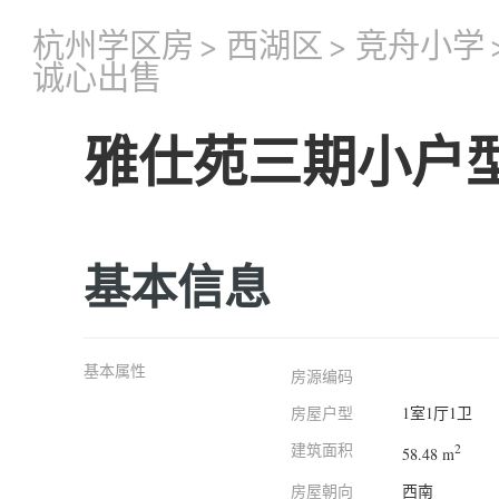
杭州学区房
>
西湖区
>
竞舟小学
诚心出售
雅仕苑三期小户
基本信息
基本属性
房源编码
房屋户型
1室1厅1卫
建筑面积
2
58.48 m
房屋朝向
西南