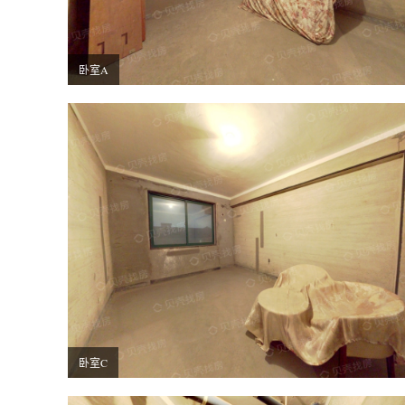
卧室A
卧室C