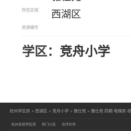
所在区域
西湖区
房源编号
学区：
竞舟小学
杭州学区房
>
西湖区
>
竞舟小学
>
雅仕苑
>
雅仕苑 四期 电梯房 
杭州名校学区房
热门小区
合作伙伴