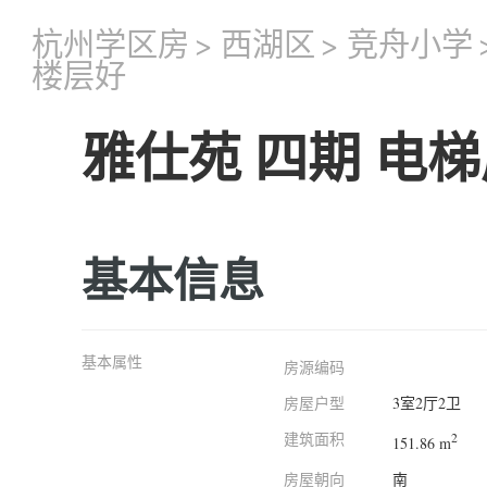
杭州学区房
>
西湖区
>
竞舟小学
楼层好
雅仕苑 四期 电梯
基本信息
基本属性
房源编码
房屋户型
3室2厅2卫
建筑面积
2
151.86 m
房屋朝向
南