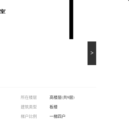
所在楼层
高楼层(共9层)
建筑类型
板楼
梯户比例
一梯四户