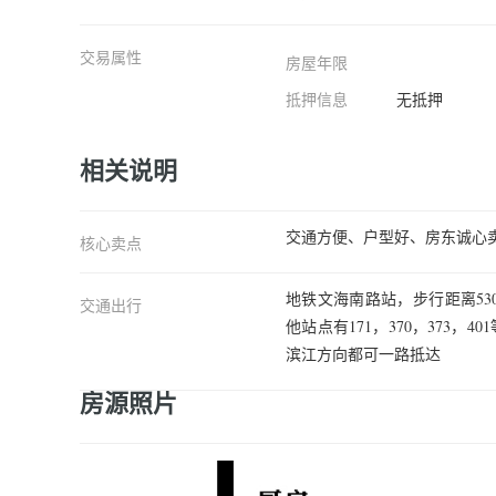
交易属性
房屋年限
抵押信息
无抵押
相关说明
交通方便、户型好、房东诚心卖
核心卖点
地铁文海南路站，步行距离53
交通出行
他站点有171，370，373
滨江方向都可一路抵达
房源照片