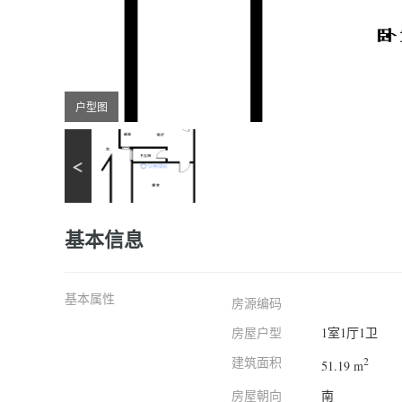
户型图
基本信息
基本属性
房源编码
房屋户型
1室1厅1卫
建筑面积
2
51.19 m
房屋朝向
南