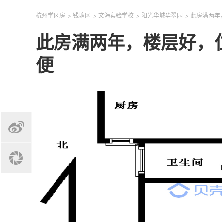
杭州学区房
>
钱塘区
>
文海实验学校
>
阳光华城华翠园
>
此房满两年
此房满两年，楼层好，
便