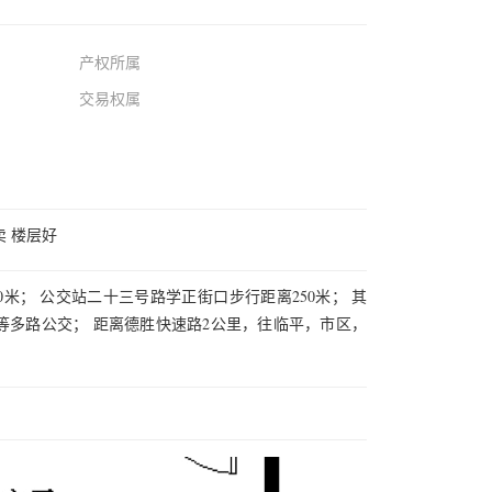
产权所属
交易权属
 楼层好
0米； 公交站二十三号路学正街口步行距离250米； 其
，401等多路公交； 距离德胜快速路2公里，往临平，市区，