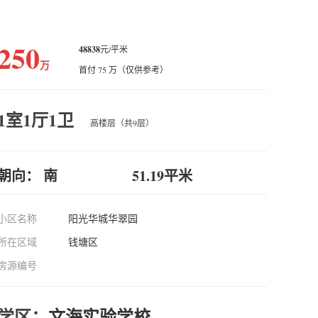
250
48838
元/平米
万
首付 75 万（仅供参考）
1室1厅1卫
高楼层（共9层）
朝向： 南
51.19平米
小区名称
阳光华城华翠园
所在区域
钱塘区
房源编号
学区：
文海实验学校