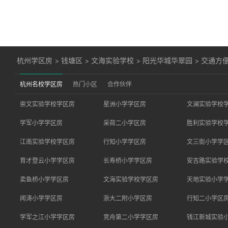
杭州学区房
>
钱塘区
>
文海实验学校
>
阳光华城华翠园
>
交通方
杭州名校学区房
热门小区
合作伙伴
崇文实验学校学区房
星洲小学学区房
文澜实验学校
学军小学学区房
采荷二小学区房
胜利实验学校
江南实验学校学区房
行知小学学区房
文三街小学学
育才登云小学学区房
长寿桥小学学区房
安吉路实验学
卖鱼桥小学学区房
文海实验学校学区房
天地实验小学
闻涛小学学区房
浙大二附小学区房
行知二小学区
学军之江小学学区房
竞舟第二小学学区房
钱江新城实验