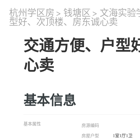
杭州学区房
>
钱塘区
>
文海实验
型好、次顶楼、房东诚心卖
交通方便、户型
心卖
基本信息
基本属性
房源编码
房屋户型
1室1厅1卫