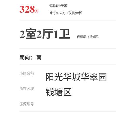
328
40802
元/平米
万
首付 98.4 万（仅供参考）
2室2厅1卫
低楼层（共9层）
朝向： 南
小区名称
阳光华城华翠园
所在区域
钱塘区
房源编号