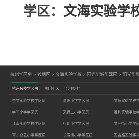
学区：
文海实验学
杭州学区房
>
钱塘区
>
文海实验学校
>
阳光华城华翠园
>
阳光华城
杭州名校学区房
热门小区
合作伙伴
崇文实验学校学区房
星洲小学学区房
文澜实验学校
学军小学学区房
采荷二小学区房
胜利实验学校
江南实验学校学区房
行知小学学区房
文三街小学学
育才登云小学学区房
长寿桥小学学区房
安吉路实验学