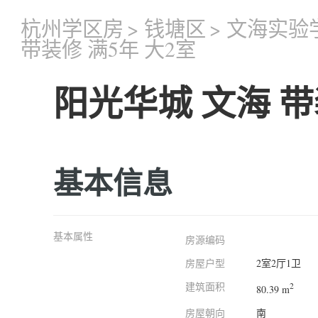
杭州学区房
>
钱塘区
>
文海实验
带装修 满5年 大2室
阳光华城 文海 带
基本信息
基本属性
房源编码
房屋户型
2室2厅1卫
建筑面积
2
80.39 m
房屋朝向
南