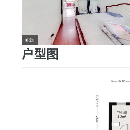
卧室B
户型图