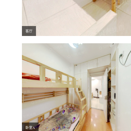
客厅
卧室A