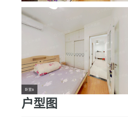
卧室B
户型图