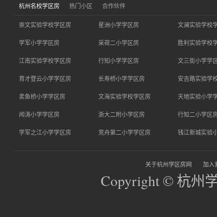
杭州名校学区房
热门小区
合作伙伴
崇文实验学校学区房
星洲小学学区房
文澜实验学校
学军小学学区房
采荷二小学区房
胜利实验学校
江南实验学校学区房
行知小学学区房
文三街小学学
育才登云小学学区房
长寿桥小学学区房
安吉路实验学
卖鱼桥小学学区房
文海实验学校学区房
天地实验小学
闻涛小学学区房
浙大二附小学区房
行知二小学区
学军之江小学学区房
竞舟第二小学学区房
钱江新城实验
关于杭州学区房网
加入
Copyright © 