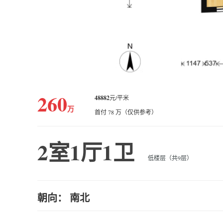
260
48882
元/平米
万
首付 78 万（仅供参考）
2室1厅1卫
低楼层（共9层）
朝向： 南北