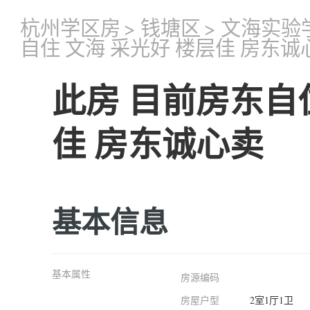
杭州学区房
>
钱塘区
>
文海实验
自住 文海 采光好 楼层佳 房东诚
此房 目前房东自住
佳 房东诚心卖
基本信息
基本属性
房源编码
房屋户型
2室1厅1卫