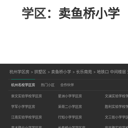
学区：
卖鱼桥小学
杭州学区房
>
拱墅区
>
卖鱼桥小学
>
长乐南苑
>
地铁口 中间楼层 
杭州名校学区房
热门小区
合作伙伴
崇文实验学校学区房
星洲小学学区房
文澜实验学校
学军小学学区房
采荷二小学区房
胜利实验学校
江南实验学校学区房
行知小学学区房
文三街小学学
育才登云小学学区房
长寿桥小学学区房
安吉路实验学