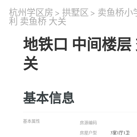
杭州学区房
>
拱墅区
>
卖鱼桥小
利 卖鱼桥 大关
地铁口 中间楼层 
关
基本信息
基本属性
房源编码
房屋户型
3室1厅1卫