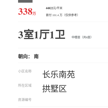
338
44822
元/平米
万
首付 101.4 万（仅供参考）
3室1厅1卫
中楼层（共8层）
朝向： 南
小区名称
长乐南苑
所在区域
拱墅区
房源编号