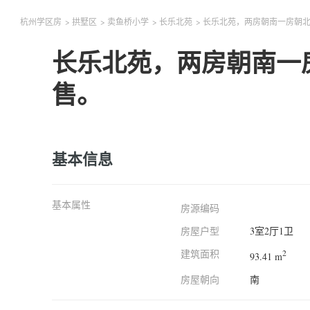
杭州学区房
>
拱墅区
>
卖鱼桥小学
>
长乐北苑
>
长乐北苑，两房朝南一房朝
长乐北苑，两房朝南一
售。
基本信息
基本属性
房源编码
房屋户型
3室2厅1卫
建筑面积
2
93.41 m
房屋朝向
南