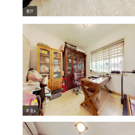
客厅
卧室A