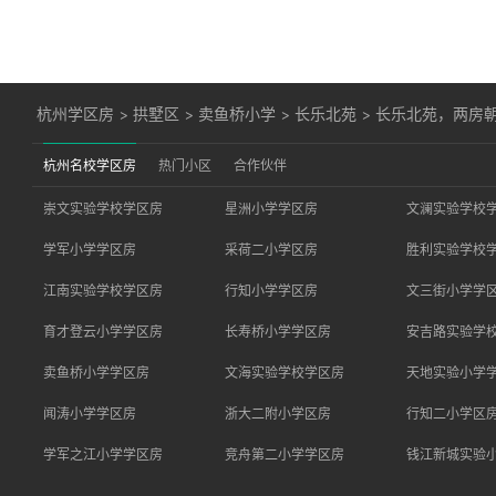
杭州学区房
>
拱墅区
>
卖鱼桥小学
>
长乐北苑
>
长乐北苑，两房
杭州名校学区房
热门小区
合作伙伴
崇文实验学校学区房
星洲小学学区房
文澜实验学校
学军小学学区房
采荷二小学区房
胜利实验学校
江南实验学校学区房
行知小学学区房
文三街小学学
育才登云小学学区房
长寿桥小学学区房
安吉路实验学
卖鱼桥小学学区房
文海实验学校学区房
天地实验小学
闻涛小学学区房
浙大二附小学区房
行知二小学区
学军之江小学学区房
竞舟第二小学学区房
钱江新城实验