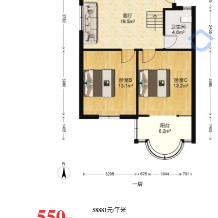
550
58881
元/平米