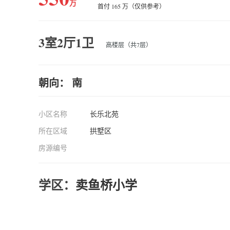
万
首付 165 万（仅供参考）
3室2厅1卫
高楼层（共7层）
朝向： 南
小区名称
长乐北苑
所在区域
拱墅区
房源编号
学区：
卖鱼桥小学