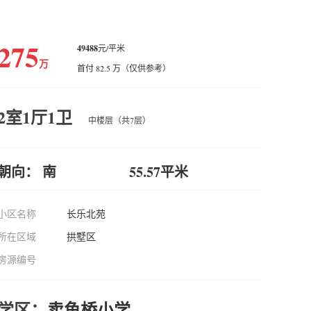
275
49488
元/平米
万
首付 82.5 万（仅供参考）
2室1厅1卫
中楼层（共7层）
朝向： 南
55.57平米
小区名称
长乐北苑
所在区域
拱墅区
房源编号
学区：
卖鱼桥小学