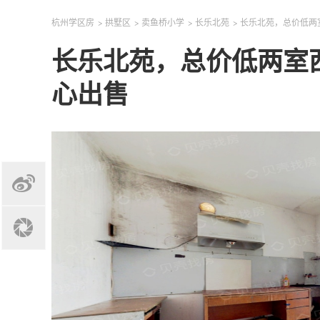
杭州学区房
>
拱墅区
>
卖鱼桥小学
>
长乐北苑
>
长乐北苑，总价低两
长乐北苑，总价低两室
心出售