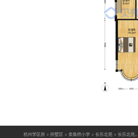
杭州学区房
>
拱墅区
>
卖鱼桥小学
>
长乐北苑
>
长乐北苑