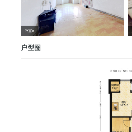
卧室B
户型图