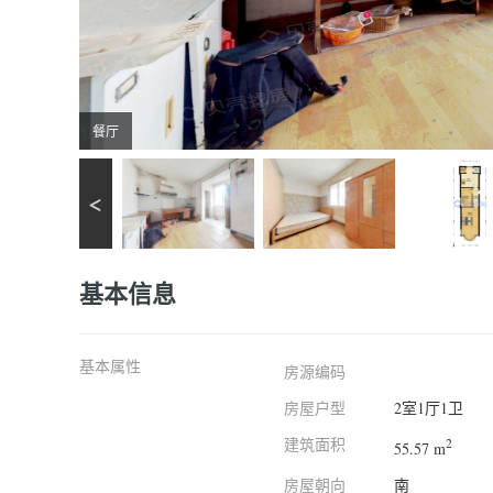
餐厅
基本信息
基本属性
房源编码
房屋户型
2室1厅1卫
建筑面积
2
55.57 m
房屋朝向
南