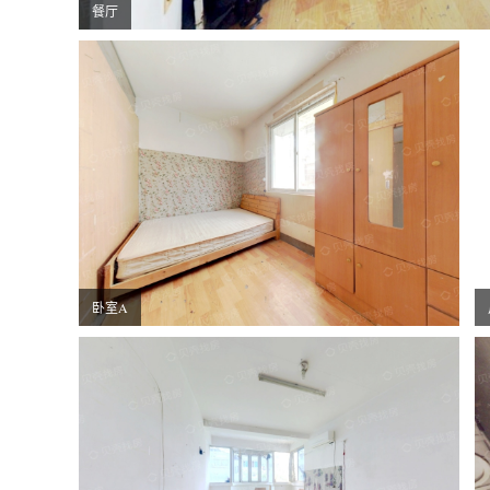
餐厅
卧室A