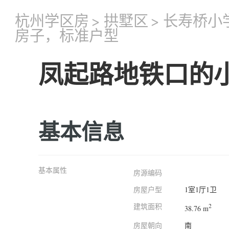
杭州学区房
>
拱墅区
>
长寿桥小
房子，标准户型
凤起路地铁口的
基本信息
基本属性
房源编码
房屋户型
1室1厅1卫
建筑面积
2
38.76 m
房屋朝向
南