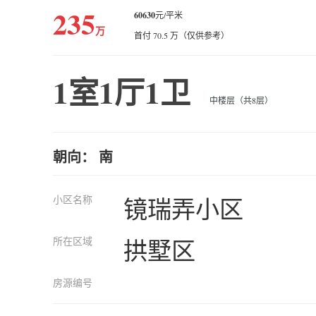
235
60630
元/平米
万
首付 70.5 万（仅供参考）
1室1厅1卫
中楼层（共8层）
朝向： 南
小区名称
镜瑞弄小区
所在区域
拱墅区
房源编号