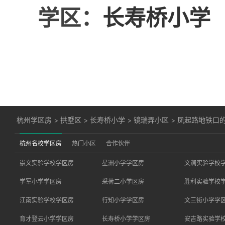
学区：
长寿桥小学
杭州学区房
>
拱墅区
>
长寿桥小学
>
镜瑞弄小区
>
凤起路地铁口
杭州名校学区房
热门小区
合作伙伴
崇文实验学校学区房
星洲小学学区房
文澜实验学校
学军小学学区房
采荷二小学区房
胜利实验学校
江南实验学校学区房
行知小学学区房
文三街小学学
育才登云小学学区房
长寿桥小学学区房
安吉路实验学