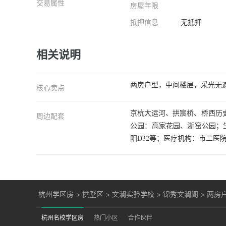
交易属性
房屋年限
抵押信息
无抵押
相关说明
两房户型，中间楼层，采光无
核心卖点
京杭大运河、拱宸桥、桥西历
周边配套
公园：高家花园、浙窑公园；
阳D32等；医疗机构：市二医
杭州学区房
>
拱墅区
>
文澜实验学校
>
锦秀文澜阁
>
两房
杭州名校学区房
热门小区
合作伙伴