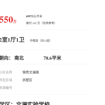
550
69975
元/平米
万
首付 165 万（仅供参考）
2室1厅1卫
中楼层（共23层）
朝向： 南北
78.6平米
小区名称
锦秀文澜阁
所在区域
拱墅区
房源编号
学区：
文澜实验学校