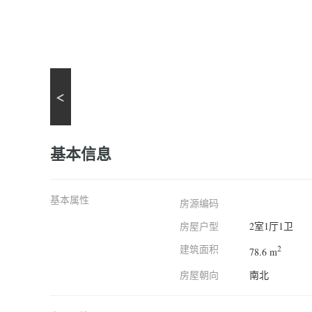
基本信息
基本属性
房源编码
房屋户型
2室1厅1卫
建筑面积
2
78.6 m
房屋朝向
南北