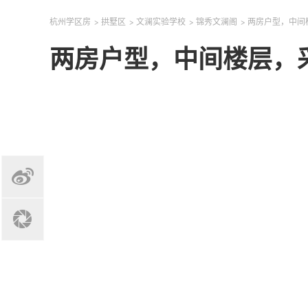
杭州学区房
>
拱墅区
>
文澜实验学校
>
锦秀文澜阁
>
两房户型，中间
两房户型，中间楼层，