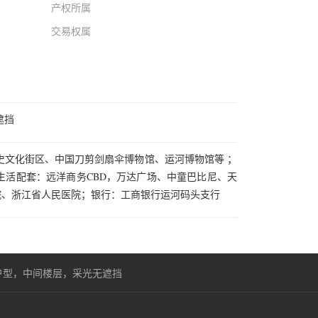
产权所属
交易权属
遮挡
史文化街区、中国刀剪剑扇伞博物馆、运河博物馆等 ；
生活配套：远洋商务CBD，万达广场、中童巴比尼、天
院、浙江省人民医院；银行：工商银行运河码头支行
户型，中间楼层，采光无遮挡