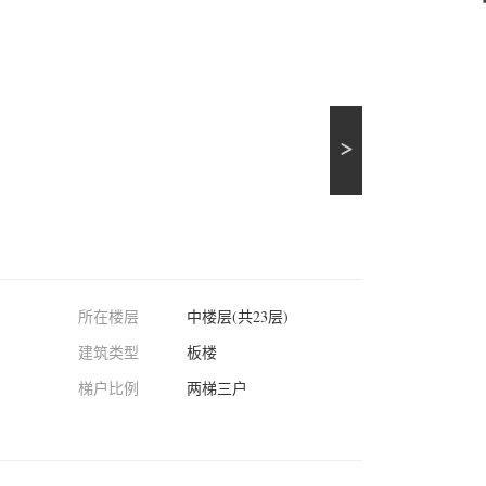
所在楼层
中楼层(共23层)
建筑类型
板楼
梯户比例
两梯三户