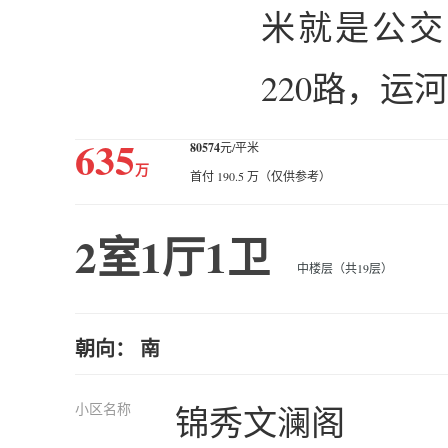
米就是公交
220路，
635
80574
元/平米
万
首付 190.5 万（仅供参考）
2室1厅1卫
中楼层（共19层）
朝向： 南
小区名称
锦秀文澜阁