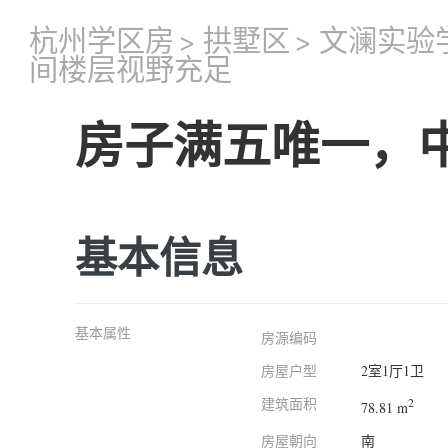
杭州学区房
>
拱墅区
>
文澜实验
间楼层视野充足
房子满五唯一，
基本信息
基本属性
房源编码
房屋户型
2室1厅1卫
建筑面积
2
78.81 m
房屋朝向
南