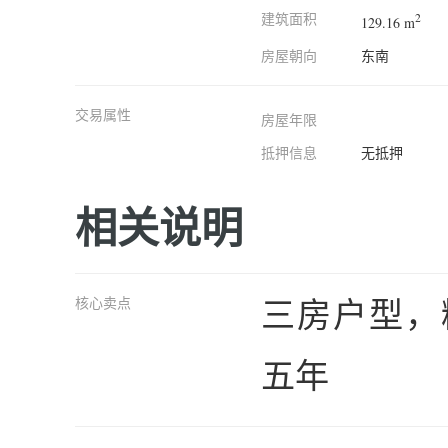
建筑面积
2
129.16 m
房屋朝向
东南
交易属性
房屋年限
抵押信息
无抵押
相关说明
三房户型，
核心卖点
五年