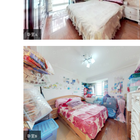
卧室A
卧室B