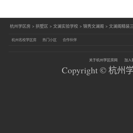
杭州学区房
>
拱墅区
>
文澜实验学校
>
锦秀文澜阁
>
文澜阁精装三
杭州名校学区房
热门小区
合作伙伴
关于杭州学区房网
加入
Copyright © 