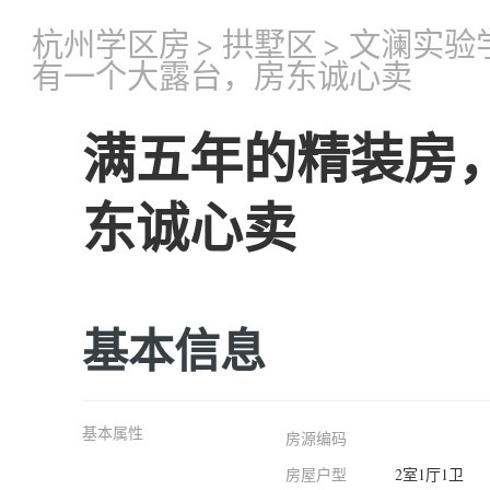
杭州学区房
>
拱墅区
>
文澜实验
有一个大露台，房东诚心卖
满五年的精装房
东诚心卖
基本信息
基本属性
房源编码
房屋户型
2室1厅1卫