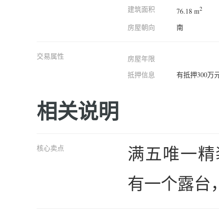
建筑面积
2
76.18 m
房屋朝向
南
交易属性
房屋年限
抵押信息
有抵押300万
相关说明
满五唯一精
核心卖点
有一个露台