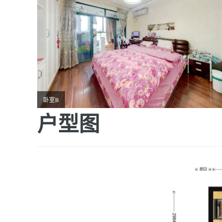
卧室B
户型图