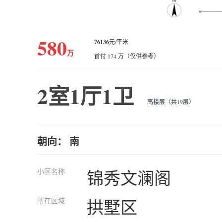
580
76136
元/平米
万
首付 174 万（仅供参考）
2室1厅1卫
高楼层（共19层）
朝向： 南
小区名称
锦秀文澜阁
所在区域
拱墅区