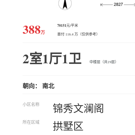
388
70151
元/平米
万
首付 116.4 万（仅供参考）
2室1厅1卫
中楼层（共19层）
朝向： 南北
小区名称
锦秀文澜阁
所在区域
拱墅区