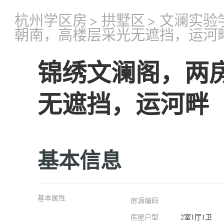
杭州学区房
>
拱墅区
>
文澜实验
朝南，高楼层采光无遮挡，运河
锦绣文澜阁，两
无遮挡，运河畔
基本信息
基本属性
房源编码
房屋户型
2室1厅1卫