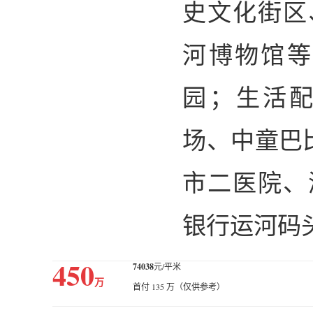
史文化街区
河博物馆等
园；生活配
场、中童巴
市二医院、
银行运河码
450
74038
元/平米
万
首付 135 万（仅供参考）