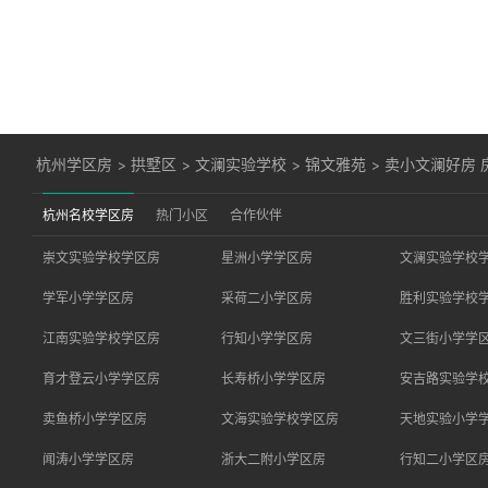
杭州学区房
>
拱墅区
>
文澜实验学校
>
锦文雅苑
>
卖小文澜好房 
杭州名校学区房
热门小区
合作伙伴
崇文实验学校学区房
星洲小学学区房
文澜实验学校
学军小学学区房
采荷二小学区房
胜利实验学校
江南实验学校学区房
行知小学学区房
文三街小学学
育才登云小学学区房
长寿桥小学学区房
安吉路实验学
卖鱼桥小学学区房
文海实验学校学区房
天地实验小学
闻涛小学学区房
浙大二附小学区房
行知二小学区