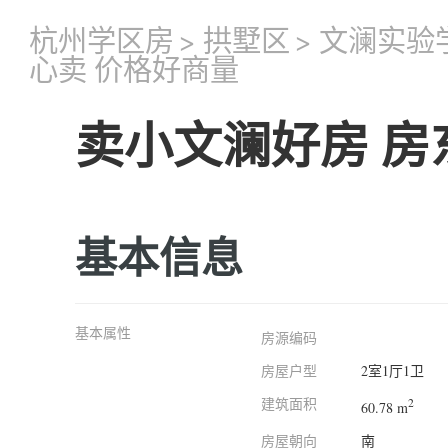
杭州学区房
>
拱墅区
>
文澜实验
心卖 价格好商量
卖小文澜好房 房
基本信息
基本属性
房源编码
房屋户型
2室1厅1卫
建筑面积
2
60.78 m
房屋朝向
南