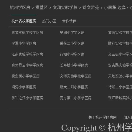
杭州学区房
>
拱墅区
>
文澜实验学校
>
锦文雅苑
>
小面积 边套 
杭州名校学区房
热门小区
合作伙伴
崇文实验学校学区房
星洲小学学区房
文澜实验学校
学军小学学区房
采荷二小学区房
胜利实验学校
江南实验学校学区房
行知小学学区房
文三街小学学
育才登云小学学区房
长寿桥小学学区房
安吉路实验学
卖鱼桥小学学区房
文海实验学校学区房
天地实验小学
闻涛小学学区房
浙大二附小学区房
行知二小学区
学军之江小学学区房
竞舟第二小学学区房
钱江新城实验
关于杭州学区房网
加入
Copyright © 