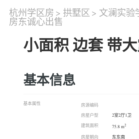
杭州学区房
>
拱墅区
>
文澜实验
房东诚心出售
小面积 边套 带
基本信息
基本属性
房源编码
房屋户型
2室2厅1卫
建筑面积
2
75.8 m
房屋朝向
东东南