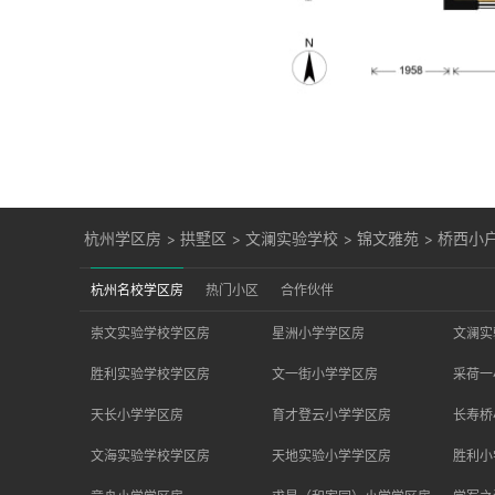
杭州学区房
>
拱墅区
>
文澜实验学校
>
锦文雅苑
>
桥西小
杭州名校学区房
热门小区
合作伙伴
崇文实验学校学区房
星洲小学学区房
文澜实
胜利实验学校学区房
文一街小学学区房
采荷一
天长小学学区房
育才登云小学学区房
长寿桥
文海实验学校学区房
天地实验小学学区房
胜利小