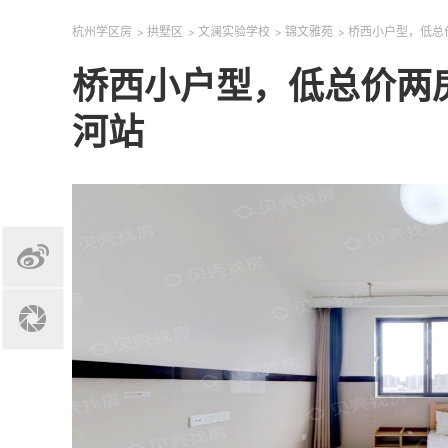
杭州学区房
>
拱墅区
>
文澜实验学校
>
锦文雅苑
>
桥西小户型，低总
桥西小户型，低总价两
河站