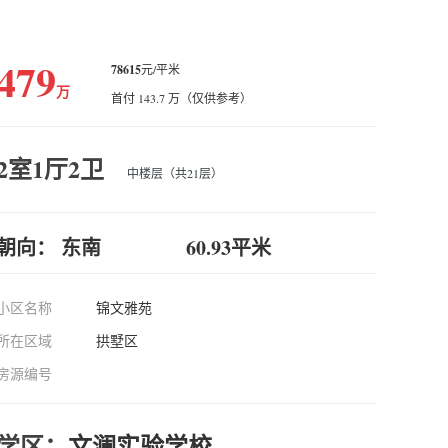
479
78615
元/平米
万
首付 143.7 万（仅供参考）
2室1厅2卫
中楼层（共21层）
朝向： 东南
60.93平米
小区名称
锦文雅苑
所在区域
拱墅区
房源编号
学区：
文澜实验学校