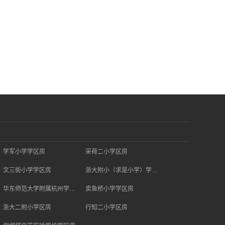
学军小学学区房
采荷二小学区房
文三街小学学区房
浙大附小（求是小学）学区房
华东师范大学附属杭州学校学区房
卖鱼桥小学学区房
浙大二附小学区房
行知二小学区房