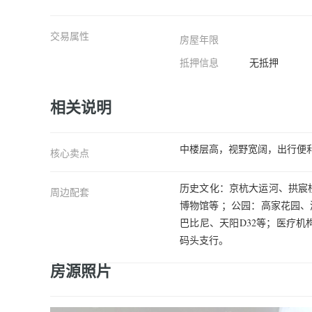
交易属性
房屋年限
抵押信息
无抵押
相关说明
中楼层高，视野宽阔，出行便利
核心卖点
历史文化：京杭大运河、拱宸
周边配套
博物馆等 ；公园：高家花园、
巴比尼、天阳D32等；医疗
码头支行。
房源照片