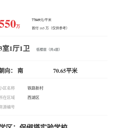
550
77849
元/平米
万
首付 165 万（仅供参考）
3室1厅1卫
低楼层（共4层）
朝向： 南
70.65平米
小区名称
铁路新村
所在区域
西湖区
房源编号
学区：
保俶塔实验学校