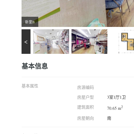
卧室B
基本信息
基本属性
房源编码
房屋户型
3室1厅1卫
建筑面积
2
70.65 m
房屋朝向
南