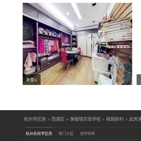
卧室A
杭州学区房
>
西湖区
>
保俶塔实验学校
>
铁路新村
>
此房
杭州名校学区房
热门小区
合作伙伴