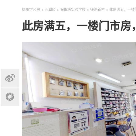
杭州学区房
>
西湖区
>
保俶塔实验学校
>
铁路新村
>
此房满五，一楼
此房满五，一楼门市房