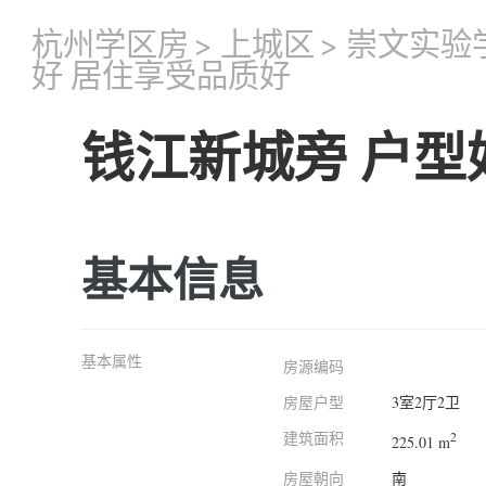
杭州学区房
>
上城区
>
崇文实验
好 居住享受品质好
钱江新城旁 户型
基本信息
基本属性
房源编码
房屋户型
3室2厅2卫
建筑面积
2
225.01 m
房屋朝向
南