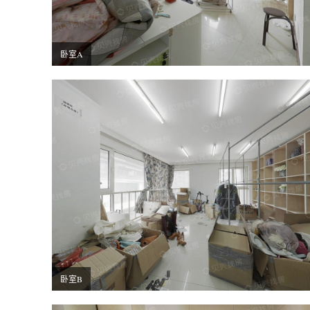
卧室A
卧室B