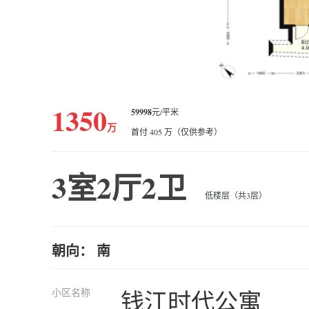
1350
59998
元/平米
万
首付 405 万（仅供参考）
3室2厅2卫
低楼层（共3层）
朝向： 南
小区名称
钱江时代公寓